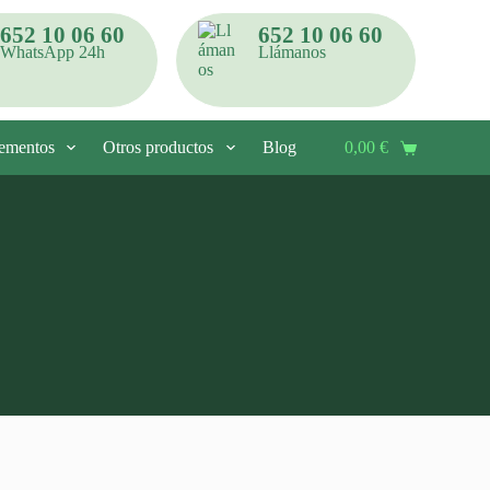
652 10 06 60
652 10 06 60
WhatsApp 24h
Llámanos
ementos
Otros productos
Blog
Contacto
0,00
€
Carro
de
compra