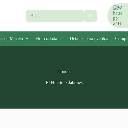
Sin
resultados
as en Maceta
Flor cortada
Detalles para eventos
Compl
Jabones
El Huerto
>
Jabones