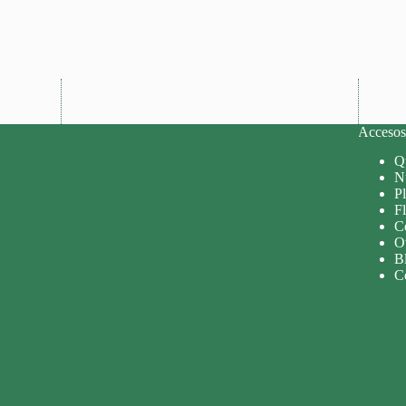
Accesos 
Q
Nu
P
Fl
C
O
B
C