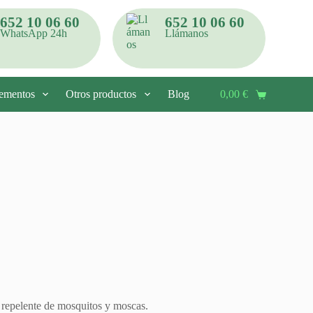
652 10 06 60
652 10 06 60
WhatsApp 24h
Llámanos
ementos
Otros productos
Blog
Contacto
0,00
€
Carro
de
compra
 repelente de mosquitos y moscas.