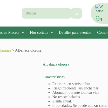
Sin
resultados
as en Maceta
Flor cortada
Detalles para eventos
Compl
inarias
> Albahaca olorosa
Albahaca olorosa
Características
Exterior , en semisombra
Riego frecuente, sin encharcar
Abonado durante todo su vida
No resiste heladas.
Planta anual.
Propiedades: Se puede utilizar como