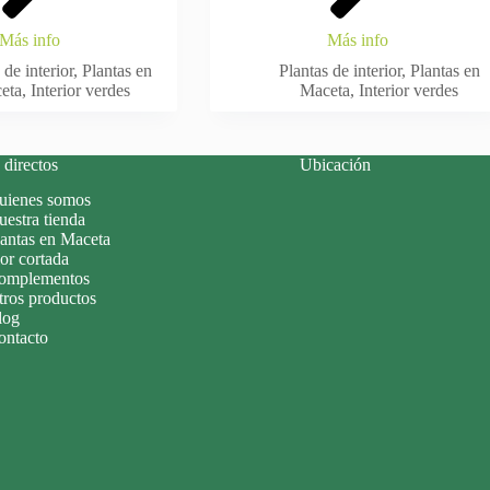
Más info
Más info
 de interior
,
Plantas en
Plantas de interior
,
Plantas en
eta
,
Interior verdes
Maceta
,
Interior verdes
directos
Ubicación
uienes somos
estra tienda
lantas en Maceta
or cortada
omplementos
tros productos
log
ontacto