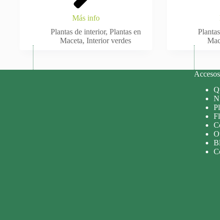
Más info
Plantas de interior
,
Plantas en
Plantas
Maceta
,
Interior verdes
Mac
Accesos 
Q
Nu
P
Fl
C
O
B
C