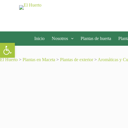
S
a
l
t
a
r
a
Inicio
Nosotros
Plantas de huerta
Plant
l
Abrir barra de herramientas
c
o
n
El Huerto
>
Plantas en Maceta
>
Plantas de exterior
>
Aromáticas y Cul
t
e
n
i
d
o