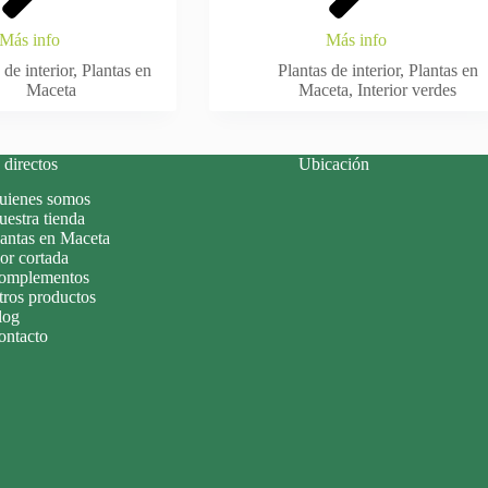
Más info
Más info
 de interior
,
Plantas en
Plantas de interior
,
Plantas en
Maceta
Maceta
,
Interior verdes
directos
Ubicación
uienes somos
estra tienda
lantas en Maceta
or cortada
omplementos
tros productos
log
ontacto