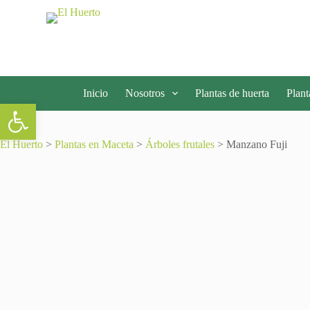
S
a
l
t
a
r
a
Inicio
Nosotros
Plantas de huerta
Plant
l
Abrir barra de herramientas
c
o
n
El Huerto
>
Plantas en Maceta
>
Árboles frutales
> Manzano Fuji
t
e
n
i
d
o