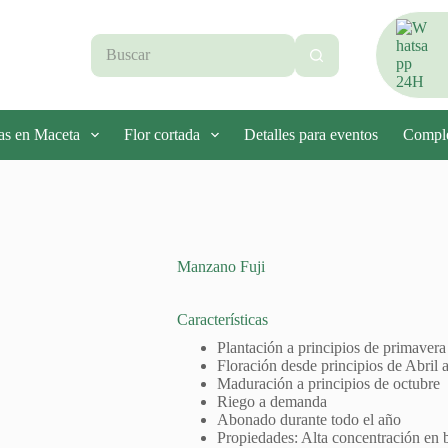
Sin
resultados
as en Maceta
Flor cortada
Detalles para eventos
Compl
Manzano Fuji
Características
Plantación a principios de primavera
Floración desde principios de Abril
Maduración a principios de octubre
Riego a demanda
Abonado durante todo el año
Propiedades: Alta concentración en 