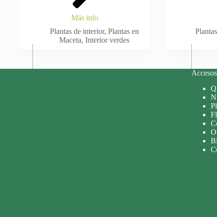
Más info
Plantas de interior
,
Plantas en
Plantas
Maceta
,
Interior verdes
Accesos 
Q
Nu
P
Fl
C
O
B
C