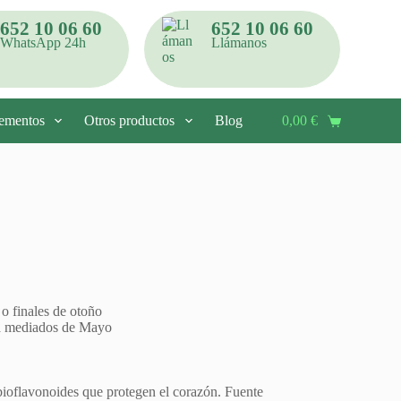
652 10 06 60
652 10 06 60
WhatsApp 24h
Llámanos
ementos
Otros productos
Blog
Contacto
0,00
€
Carro
de
compra
 o finales de otoño
 a mediados de Mayo
bioflavonoides que protegen el corazón. Fuente