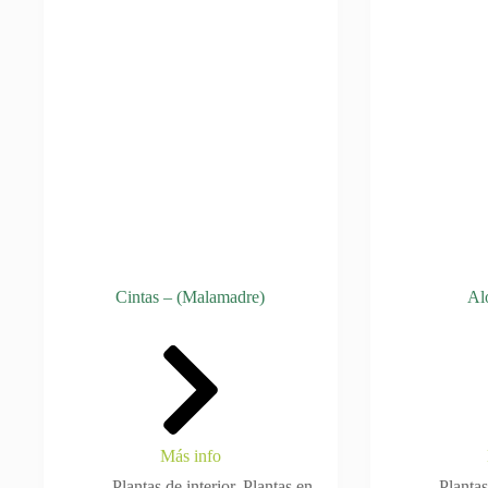
Cintas – (Malamadre)
Al
Más info
Plantas de interior
,
Plantas en
Plantas