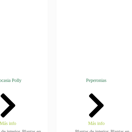
ocasia Polly
Peperonias
Más info
Más info
 de interior
,
Plantas en
Plantas de interior
,
Plantas en