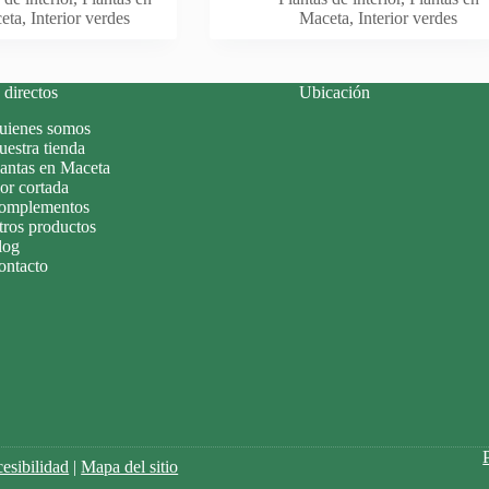
eta
,
Interior verdes
Maceta
,
Interior verdes
directos
Ubicación
uienes somos
estra tienda
lantas en Maceta
or cortada
omplementos
tros productos
log
ontacto
esibilidad
|
Mapa del sitio