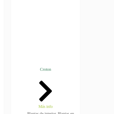
Croton
Más info
Plantas de interior
,
Plantas en