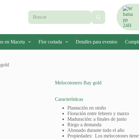
Sin
resultados
as en Maceta
Flor cortada
Detalles para eventos
Compl
gold
Melocotonero Bay gold
Características
Plantación en otoño
Floración entre febrero y marzo
Maduración: a finales de junio
Riego a demanda
Abonado durante todo el año
Propiedades: Los melocotones tiene