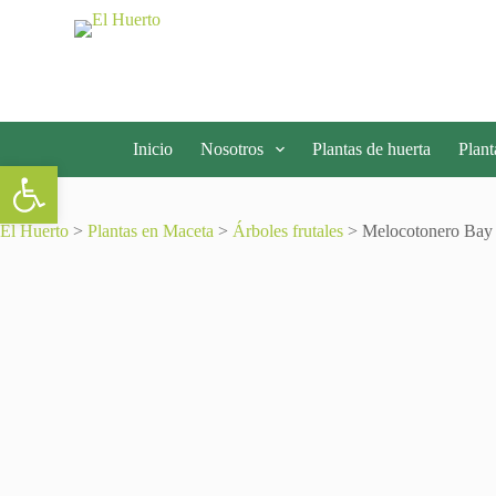
S
a
l
t
a
r
a
Inicio
Nosotros
Plantas de huerta
Plant
l
Abrir barra de herramientas
c
o
n
El Huerto
>
Plantas en Maceta
>
Árboles frutales
> Melocotonero Bay 
t
e
n
i
d
o