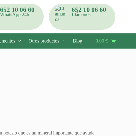
652 10 06 60
652 10 06 60
WhatsApp 24h
Llámanos
ementos
Otros productos
Blog
Contacto
0,00
€
Carro
de
compra
n potasio que es un mineral importante que ayuda