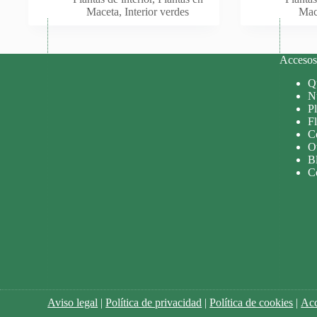
Maceta
,
Interior verdes
Mac
Accesos 
Q
Nu
P
Fl
C
O
B
C
Aviso legal
|
Política de privacidad
|
Política de cookies
|
Acc