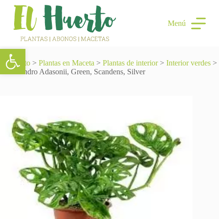
S
a
Menú
l
t
a
Abrir barra de herramientas
r
a
El Huerto
>
Plantas en Maceta
>
Plantas de interior
>
Interior verdes
>
l
Philodendro Adasonii, Green, Scandens, Silver
c
o
n
t
e
n
i
d
o